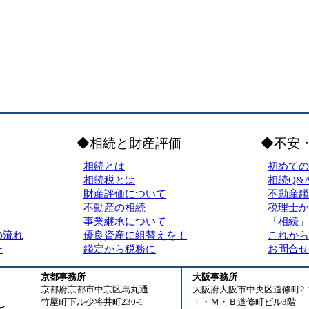
◆相続と財産評価
◆不安
相続とは
初めての
相続税とは
相続Q&
財産評価について
不動産鑑
不動産の相続
税理士か
事業継承について
「相続」
の流れ
優良資産に組替えを！
これから
ー
鑑定から税務に
お問合せ
京都事務所
大阪事務所
京都府京都市中京区烏丸通
大阪府大阪市中央区道修町2-1
竹屋町下ル少将井町230-1
Ｔ・Ｍ・Ｂ道修町ビル3階