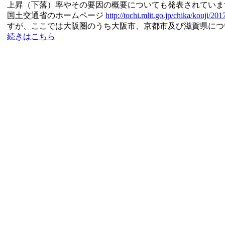
上昇（下落）率やその要因の概要についても発表されていま
国土交通省のホームページ
http://tochi.mlit.go.jp/chika/kouji/20
すが、ここでは大阪圏のうち大阪市、京都市及び滋賀県につ
続きはこちら