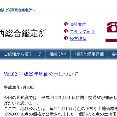
相談は関西総合鑑定所へ
会社案内
西総合鑑定所
スタッフ紹介
経営理念
ご依頼から着手まで
相続Q&A
相続と鑑定評価
会
Vol.82 平成29年地価公示について
平成29年3月30日
今回の豆知識では、平成29 年3 月21 日に国土交通省が発
げたいと思います。
ここで、地価公示とは、毎年1 月1 日時点の正常な土地価格
で26,000 地点の価格が公示されました。個別の地点の土地