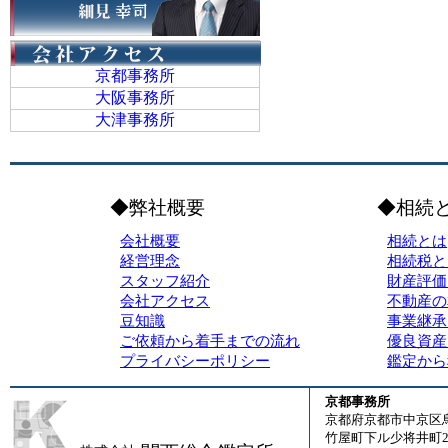
京都事務所
大阪事務所
大津事務所
◆弊社概要
◆相続
会社概要
相続とは
経営理念
相続税と
スタッフ紹介
財産評価
会社アクセス
不動産の
豆知識
事業継承
ご依頼から着手までの流れ
優良資産
プライバシーポリシー
鑑定から
京都事務所
京都府京都市中京区
竹屋町下ル少将井町23