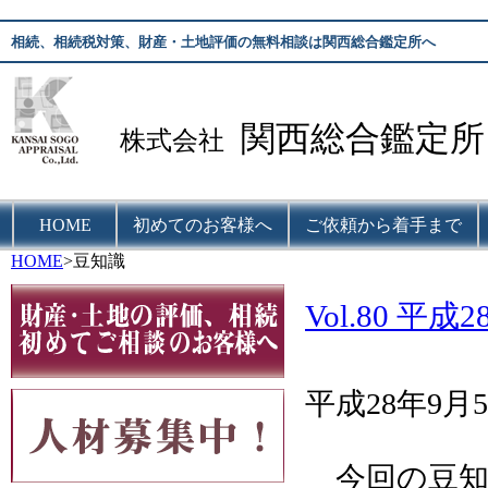
相続、相続税対策、財産・土地評価の無料相談は関西総合鑑定所へ
関西総合鑑定所
株式会社
HOME
初めてのお客様へ
ご依頼から着手まで
HOME
>豆知識
Vol.80 
平成28年9月
今回の豆知識