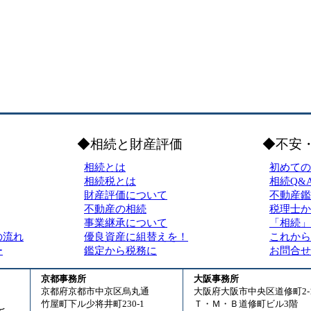
◆相続と財産評価
◆不安
相続とは
初めての
相続税とは
相続Q&
財産評価について
不動産鑑
不動産の相続
税理士か
事業継承について
「相続」
の流れ
優良資産に組替えを！
これから
ー
鑑定から税務に
お問合せ
京都事務所
大阪事務所
京都府京都市中京区烏丸通
大阪府大阪市中央区道修町2-1
竹屋町下ル少将井町230-1
Ｔ・Ｍ・Ｂ道修町ビル3階