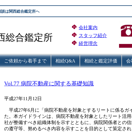
相談は関西総合鑑定所へ
会社案内
西総合鑑定所
スタッフ紹介
経営理念
ご依頼から着手まで
相続Q&A
相続と鑑定評価
会
Vol.77 病院不動産に関する基礎知識
平成27年11月12日
平成27年6月に「病院不動産を対象とするリートに係るガ
た。本ガイドラインは、病院不動産を対象としたリート活用
社が整備すべき組織体制を示すとともに、病院関係者との信
の遵守等、努めるべき内容を示すことを目的として策定され