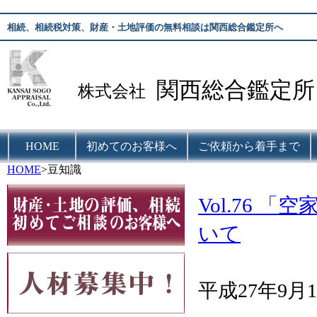
相続、相続税対策、財産・土地評価の無料相談は関西総合鑑定所へ
関西総合鑑定所
株式会社
HOME
初めてのお客様へ
ご依頼から着手まで
HOME
>豆知識
Vol.76
いて
平成27年9月1