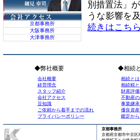
別措置法」
うな影響を
京都事務所
続きはこち
大阪事務所
大津事務所
◆弊社概要
◆相続
会社概要
相続とは
経営理念
相続税と
スタッフ紹介
財産評価
会社アクセス
不動産の
豆知識
事業継承
ご依頼から着手までの流れ
優良資産
プライバシーポリシー
鑑定から
京都事務所
京都府京都市中京区