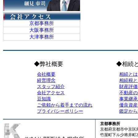
京都事務所
大阪事務所
大津事務所
◆弊社概要
◆相続
会社概要
相続とは
経営理念
相続税と
スタッフ紹介
財産評価
会社アクセス
不動産の
豆知識
事業継承
ご依頼から着手までの流れ
優良資産
プライバシーポリシー
鑑定から
京都事務所
京都府京都市中京区
竹屋町下ル少将井町23