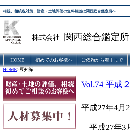
相続、相続税対策、財産・土地評価の無料相談は関西総合鑑定所へ
関西総合鑑定所
株式会社
HOME
初めてのお客様へ
ご依頼から着手まで
HOME
>豆知識
Vol.74 
平成27年4月2
平成27年3