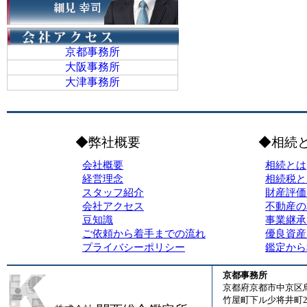
京都事務所
大阪事務所
大津事務所
◆弊社概要
◆相続
会社概要
相続とは
経営理念
相続税と
スタッフ紹介
財産評価
会社アクセス
不動産の
豆知識
事業継承
ご依頼から着手までの流れ
優良資産
プライバシーポリシー
鑑定から
京都事務所
京都府京都市中京区
竹屋町下ル少将井町23