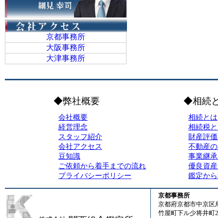
京都事務所
大阪事務所
大津事務所
◆弊社概要
◆相続
会社概要
相続とは
経営理念
相続税と
スタッフ紹介
財産評価
会社アクセス
不動産の
豆知識
事業継承
ご依頼から着手までの流れ
優良資産
プライバシーポリシー
鑑定から
京都事務所
京都府京都市中京区
竹屋町下ル少将井町23