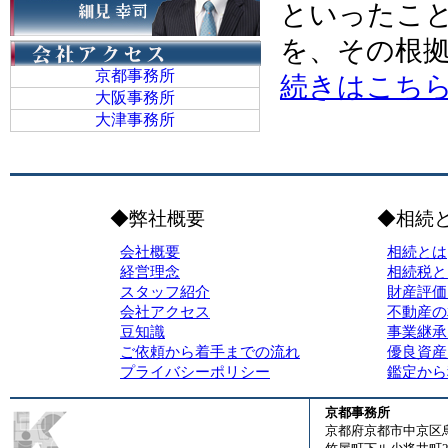
といったこ
を、その根
京都事務所
続きはこち
大阪事務所
大津事務所
◆弊社概要
◆相続
会社概要
相続とは
経営理念
相続税と
スタッフ紹介
財産評価
会社アクセス
不動産の
豆知識
事業継承
ご依頼から着手までの流れ
優良資産
プライバシーポリシー
鑑定から
京都事務所
京都府京都市中京区