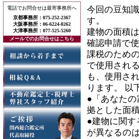
今回の豆知
電話でお問合せは最寄事務所へ
京都事務所：075-252-2367
す。
大阪事務所：06-6224-0262
建物の面積
大津事務所：077-525-5260
メールでのお問合せはこちら
確認申請で
課税のため
で使用され
も、使用さ
ります。 以
●「あなた
拠とした面
●建物に関す
が異なるの