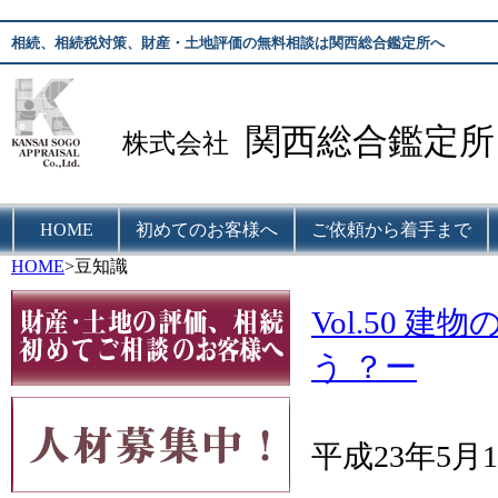
相続、相続税対策、財産・土地評価の無料相談は関西総合鑑定所へ
関西総合鑑定所
株式会社
HOME
初めてのお客様へ
ご依頼から着手まで
HOME
>豆知識
Vol.50
う ？ー
平成23年5月1