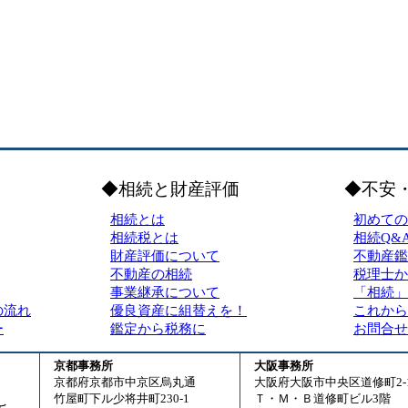
◆相続と財産評価
◆不安
相続とは
初めての
相続税とは
相続Q&
財産評価について
不動産鑑
不動産の相続
税理士か
事業継承について
「相続」
の流れ
優良資産に組替えを！
これから
ー
鑑定から税務に
お問合せ
京都事務所
大阪事務所
京都府京都市中京区烏丸通
大阪府大阪市中央区道修町2-1
竹屋町下ル少将井町230-1
Ｔ・Ｍ・Ｂ道修町ビル3階