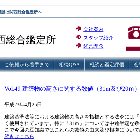
相談は関西総合鑑定所へ
会社案内
西総合鑑定所
スタッフ紹介
経営理念
ご依頼から着手まで
相続Q&A
相続と鑑定評価
会
Vol.49 建築物の高さに関する数値（31m及び20ｍ
平成23年4月25日
建築基準法等における建築物の高さを指標とする法令には「3
く使用されています。特に「31ｍ」については中途半端な
こで今回の豆知識ではこれらの数値の由来及び根拠について
続きはこちら