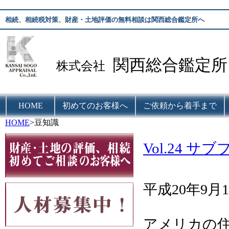
相続、相続税対策、財産・土地評価の無料相談は関西総合鑑定所へ
関西総合鑑定所
株式会社
HOME
初めてのお客様へ
ご依頼から着手まで
HOME
>豆知識
Vol.24
平成20年9月
アメリカの