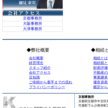
京都事務所
大阪事務所
大津事務所
◆弊社概要
◆相続
会社概要
相続とは
経営理念
相続税と
スタッフ紹介
財産評価
会社アクセス
不動産の
豆知識
事業継承
ご依頼から着手までの流れ
優良資産
プライバシーポリシー
鑑定から
京都事務所
京都府京都市中京区
竹屋町下ル少将井町23