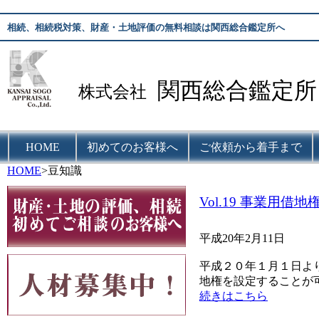
相続、相続税対策、財産・土地評価の無料相談は関西総合鑑定所へ
関西総合鑑定所
株式会社
HOME
初めてのお客様へ
ご依頼から着手まで
HOME
>豆知識
Vol.19 事業用
平成20年2月11日
平成２０年１月１日よ
地権を設定することが
続きはこちら