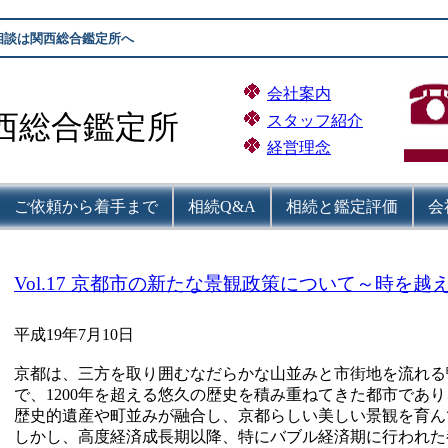
相談は関西総合鑑定所へ
会社案内
西総合鑑定所
スタッフ紹介
経営理念
ご依頼から着手まで
相続Q&A
相続と鑑定評価
会
Vol.17 京都市の新たな景観政策について～時を
平成19年7月10日
京都は、三方を取り囲むなだらかな山並みと市街地を流れる
で、1200年を超える悠久の歴史を積み重ねてきた都市であ
歴史的遺産や町並みが融合し、京都らしい美しい景観を育ん
しかし、高度経済成長期以降、特にバブル経済期に行われた