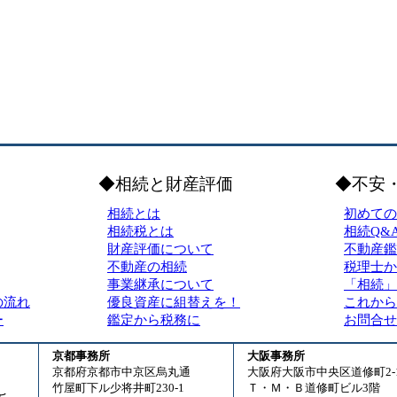
◆相続と財産評価
◆不安
相続とは
初めての
相続税とは
相続Q&
財産評価について
不動産鑑
不動産の相続
税理士か
事業継承について
「相続」
の流れ
優良資産に組替えを！
これから
ー
鑑定から税務に
お問合せ
京都事務所
大阪事務所
京都府京都市中京区烏丸通
大阪府大阪市中央区道修町2-1
竹屋町下ル少将井町230-1
Ｔ・Ｍ・Ｂ道修町ビル3階