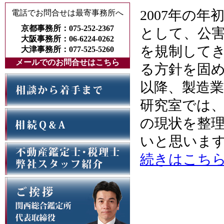
2007年の
電話でお問合せは最寄事務所へ
京都事務所：075-252-2367
として、公害
大阪事務所：06-6224-0262
を規制して
大津事務所：077-525-5260
メールでのお問合せはこちら
る方針を固め
以降、製造
研究室では
の現状を整
いと思いま
続きはこち