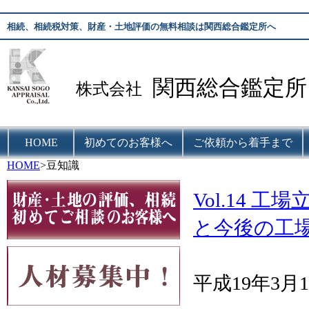
相続、相続税対策、財産・土地評価の無料相談は関西総合鑑定所へ
関西総合鑑定所
株式会社
HOME
初めてのお客様へ
ご依頼から着手まで
HOME
>豆知識
Vol.14
と今後の工
平成19年3月1