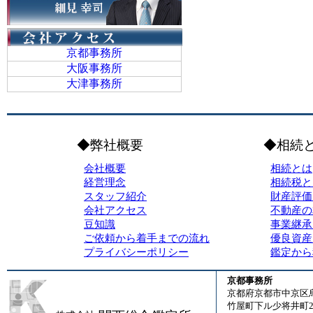
京都事務所
大阪事務所
大津事務所
◆弊社概要
◆相続
会社概要
相続とは
経営理念
相続税と
スタッフ紹介
財産評価
会社アクセス
不動産の
豆知識
事業継承
ご依頼から着手までの流れ
優良資産
プライバシーポリシー
鑑定から
京都事務所
京都府京都市中京区
竹屋町下ル少将井町23