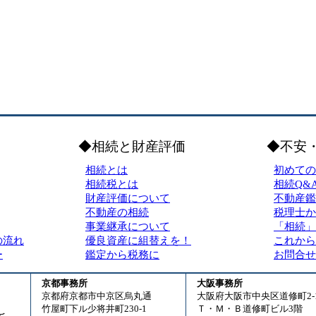
◆相続と財産評価
◆不安
相続とは
初めての
相続税とは
相続Q&
財産評価について
不動産鑑
不動産の相続
税理士か
事業継承について
「相続」
の流れ
優良資産に組替えを！
これから
ー
鑑定から税務に
お問合せ
京都事務所
大阪事務所
京都府京都市中京区烏丸通
大阪府大阪市中央区道修町2-1
竹屋町下ル少将井町230-1
Ｔ・Ｍ・Ｂ道修町ビル3階