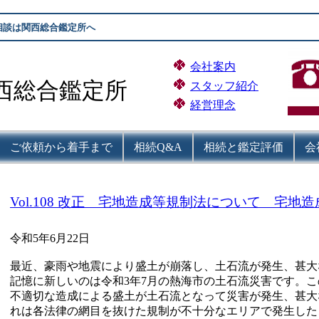
相談は関西総合鑑定所へ
会社案内
西総合鑑定所
スタッフ紹介
経営理念
ご依頼から着手まで
相続Q&A
相続と鑑定評価
会
Vol.108 改正 宅地造成等規制法について 宅
令和5年6月22日
最近、豪雨や地震により盛土が崩落し、土石流が発生、甚大
記憶に新しいのは令和3年7月の熱海市の土石流災害です。
不適切な造成による盛土が土石流となって災害が発生、甚大
れは各法律の網目を抜けた規制が不十分なエリアで発生した