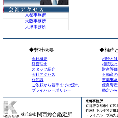
京都事務所
大阪事務所
大津事務所
◆弊社概要
◆相続
会社概要
相続とは
経営理念
相続税と
スタッフ紹介
財産評価
会社アクセス
不動産の
豆知識
事業継承
ご依頼から着手までの流れ
優良資産
プライバシーポリシー
鑑定から
京都事務所
京都府京都市中京区
竹屋町下ル少将井町23
関西総合鑑定所
株式会社
トライグループ烏丸ビ