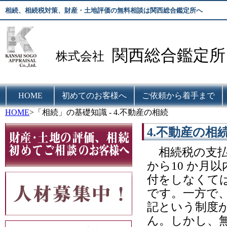
相続、相続税対策、財産・土地評価の無料相談は関西総合鑑定所へ
関西総合鑑定所
株式会社
HOME
初めてのお客様へ
ご依頼から着手まで
HOME
>「相続」の基礎知識 - 4.不動産の相続
4.不動産の相
相続税の支払
から10 か月
付をしなくて
です。一方で
記という制度
ん。しかし、