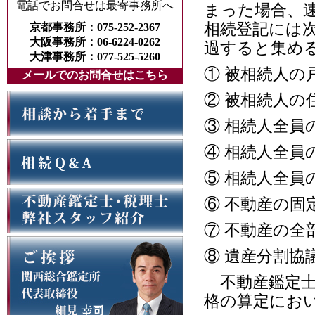
電話でお問合せは最寄事務所へ
まった場合、
相続登記には
京都事務所：075-252-2367
大阪事務所：06-6224-0262
過すると集め
大津事務所：077-525-5260
① 被相続人の
メールでのお問合せはこちら
② 被相続人
③ 相続人全員
④ 相続人全員
⑤ 相続人全員
⑥ 不動産の固
⑦ 不動産の全
⑧ 遺産分割協
不動産鑑定士
格の算定にお